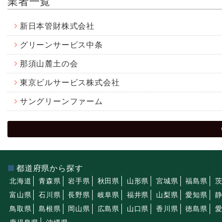
業者一覧
新日本管財株式会社
グリーンサービス中条
那須山麓土の会
東京ビルサービス株式会社
サングリーンファーム
都道府県から探す
北海道
青森県
岩手県
秋田県
山形県
宮城県
福島県
富山県
石川県
長野県
岐阜県
福井県
山梨県
愛知県
鳥取県
島根県
岡山県
広島県
山口県
香川県
徳島県